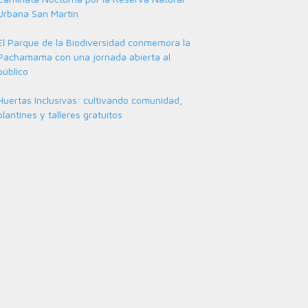
Urbana San Martín
El Parque de la Biodiversidad conmemora la
Pachamama con una jornada abierta al
público
Huertas Inclusivas: cultivando comunidad,
plantines y talleres gratuitos