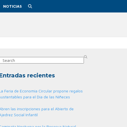
NOTICIAS
Search
Entradas recientes
La Feria de Economía Circular propone regalos
sustentables para el Día de las Niñeces
Abren las inscripciones para el Abierto de
Ajedrez Social Infantil
Caminata Nocturna por la Reserva Natural