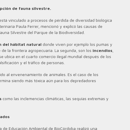
pción de fauna silvestre.
está vinculado a procesos de pérdida de diversidad biológica
eterinaria Paula Ferrer, mencionó y explicó las causas de
auna Silvestre del Parque de la Biodiversidad.
 del hábitat natural
donde viven por ejemplo los pumas y
e de la frontera agropecuaria. La segunda, son los
incendios
,
se ubica en el cuarto comercio ilegal mundial después de los
lsificación y el tráfico de personas.
ido al envenenamiento de animales. Es el caso de los
ermina siendo más tóxica aún para los depredadores
s
como las inclemencias climáticas, las sequías extremas y
dados
rea de Educación Ambiental de BioCórdoba realizó una