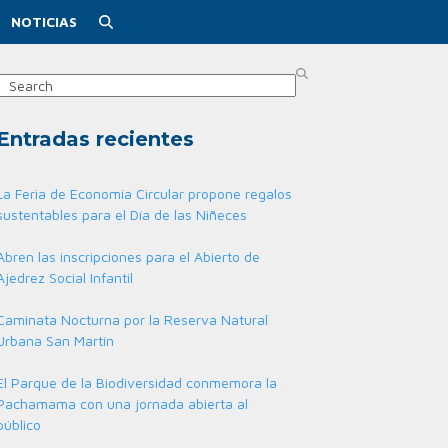
NOTICIAS
Search
Entradas recientes
La Feria de Economía Circular propone regalos
sustentables para el Día de las Niñeces
Abren las inscripciones para el Abierto de
Ajedrez Social Infantil
Caminata Nocturna por la Reserva Natural
Urbana San Martín
El Parque de la Biodiversidad conmemora la
Pachamama con una jornada abierta al
público