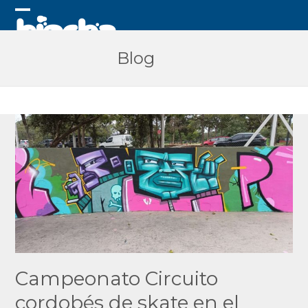
Skip
to
Open
Close
content
mobile
mobile
Blog
menu
menu
Campeonato Circuito
cordobés de skate en el