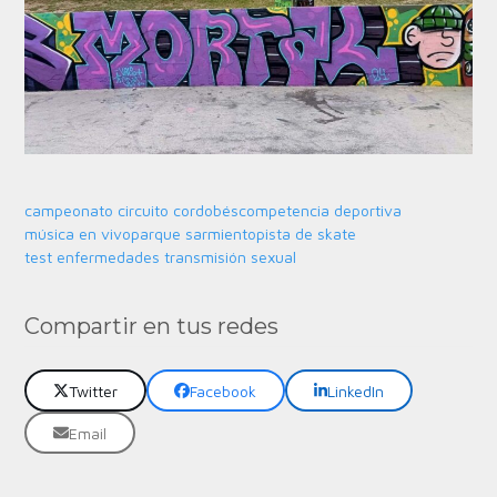
campeonato circuito cordobés
competencia deportiva
música en vivo
parque sarmiento
pista de skate
test enfermedades transmisión sexual
Compartir en tus redes
Twitter
Facebook
LinkedIn
Email