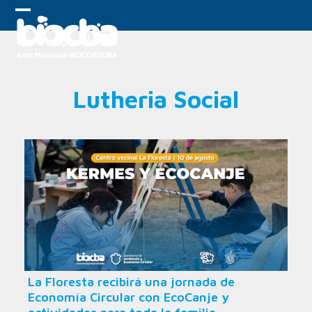
Skip
to
Open
Close
content
mobile
mobile
menu
menu
Lutheria Social
La Floresta recibirá una jornada de
Economía Circular con EcoCanje y