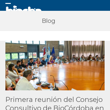
Skip
to
Open
Close
content
mobile
mobile
Blog
menu
menu
Primera reunión del Consejo
Consultivo de BioCórdoba en