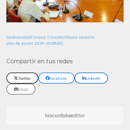
biodiversidad
Consejo Consultivo
fauna silvestre
plan de acción 2024-2028
UNC
Compartir en tus redes
Twitter
Facebook
LinkedIn
Email
biocordobaeditor