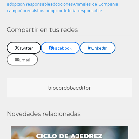
adopción responsable
adopciones
Animales de Compañía
campaña
requisitos adopción
tutoría responsable
Compartir en tus redes
Twitter
Facebook
LinkedIn
Email
biocordobaeditor
Novedades relacionadas