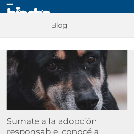
Skip
to
Open
Close
content
mobile
mobile
Blog
menu
menu
Sumate a la adopción
responsable, conocé a