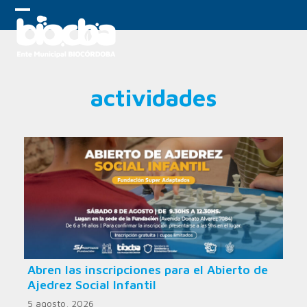
Skip
to
Open
Close
content
mobile
mobile
menu
menu
actividades
Abren las inscripciones para el Abierto de
Ajedrez Social Infantil
5 agosto, 2026