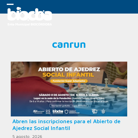
Skip
to
Open
Close
content
mobile
mobile
menu
menu
canrun
Abren las inscripciones para el Abierto de
Ajedrez Social Infantil
5 agosto, 2026