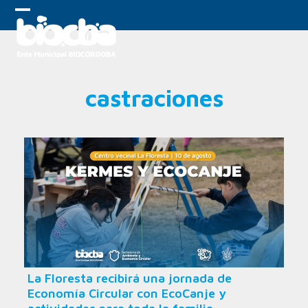
Skip
to
Open
Close
content
mobile
mobile
menu
menu
castraciones
La Floresta recibirá una jornada de
Economía Circular con EcoCanje y