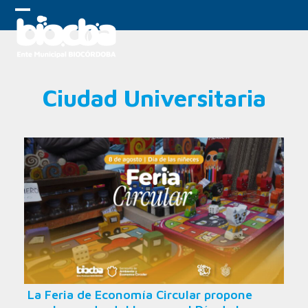
Skip
to
Open
Close
content
mobile
mobile
menu
menu
Ciudad Universitaria
La Feria de Economía Circular propone