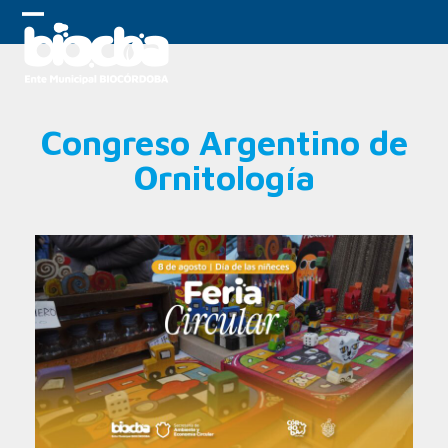
Skip
to
Open
Close
content
mobile
mobile
menu
menu
Congreso Argentino de
Ornitología