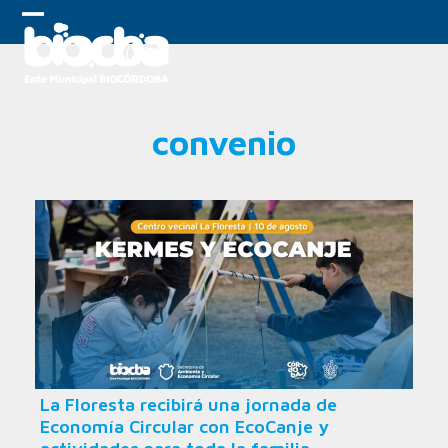
Skip
to
Open
Close
content
mobile
mobile
menu
menu
convenio
La Floresta recibirá una jornada de
Economía Circular con EcoCanje y