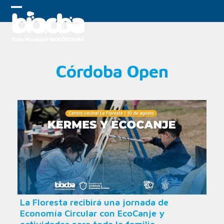
Skip
to
Open
Close
content
mobile
mobile
menu
menu
Córdoba Open
La Floresta recibirá una jornada de
Economía Circular con EcoCanje y