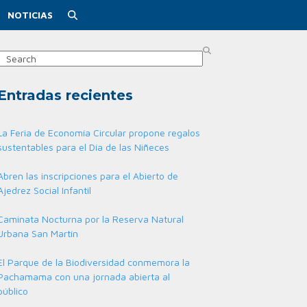
NOTICIAS
Search
Entradas recientes
La Feria de Economía Circular propone regalos
sustentables para el Día de las Niñeces
Abren las inscripciones para el Abierto de
Ajedrez Social Infantil
Caminata Nocturna por la Reserva Natural
Urbana San Martín
El Parque de la Biodiversidad conmemora la
Pachamama con una jornada abierta al
público