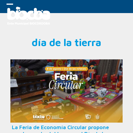
Skip
to
Open
Close
content
mobile
mobile
menu
menu
día de la tierra
La Feria de Economía Circular propone