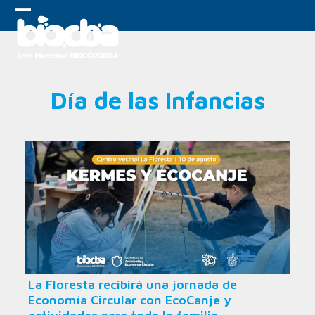
Skip
to
Open
Close
content
mobile
mobile
menu
menu
Día de las Infancias
La Floresta recibirá una jornada de
Economía Circular con EcoCanje y