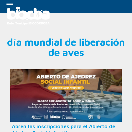
Skip
to
Open
Close
content
mobile
mobile
menu
menu
día mundial de liberación
de aves
Abren las inscripciones para el Abierto de