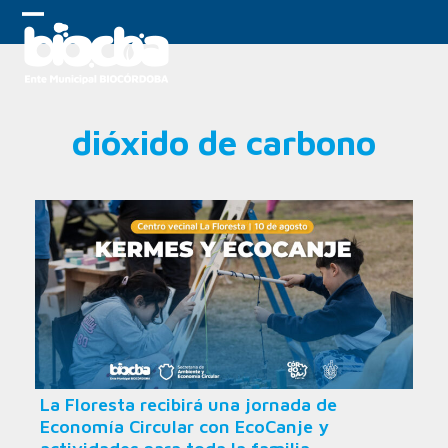
Skip
to
Open
Close
content
mobile
mobile
menu
menu
dióxido de carbono
La Floresta recibirá una jornada de
Economía Circular con EcoCanje y