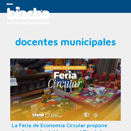
Skip
to
Open
Close
content
mobile
mobile
menu
menu
docentes municipales
La Feria de Economía Circular propone