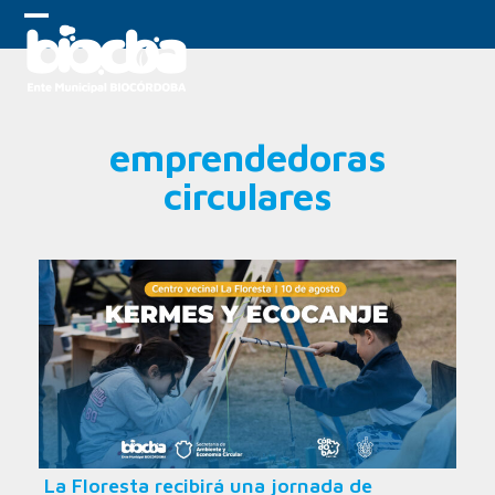
Skip
to
Open
Close
content
mobile
mobile
menu
menu
emprendedoras
circulares
La Floresta recibirá una jornada de