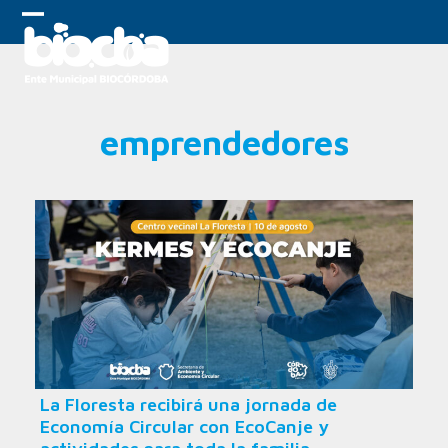
Skip
to
Open
Close
content
mobile
mobile
menu
menu
emprendedores
La Floresta recibirá una jornada de
Economía Circular con EcoCanje y