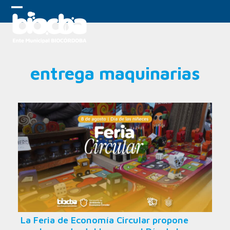
Skip
to
Open
Close
content
mobile
mobile
menu
menu
entrega maquinarias
La Feria de Economía Circular propone