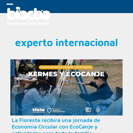
Skip
to
Open
Close
content
mobile
mobile
menu
menu
experto internacional
La Floresta recibirá una jornada de
Economía Circular con EcoCanje y