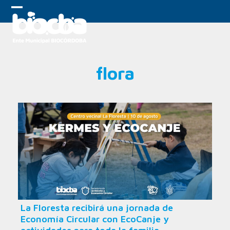
Skip
to
Open
Close
content
mobile
mobile
menu
menu
flora
La Floresta recibirá una jornada de
Economía Circular con EcoCanje y