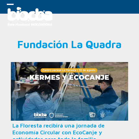
Skip
to
Open
Close
content
mobile
mobile
menu
menu
Fundación La Quadra
La Floresta recibirá una jornada de
Economía Circular con EcoCanje y