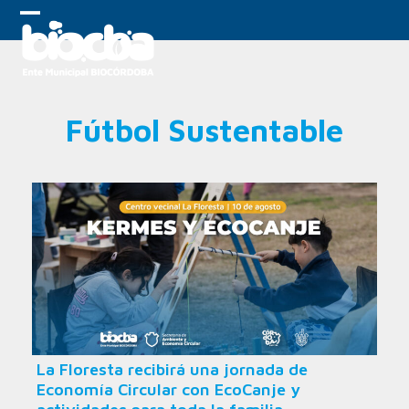
Skip
to
Open
Close
content
mobile
mobile
menu
menu
Fútbol Sustentable
La Floresta recibirá una jornada de
Economía Circular con EcoCanje y