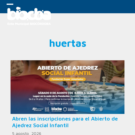
Skip
to
Open
Close
content
mobile
mobile
menu
menu
huertas
Abren las inscripciones para el Abierto de
Ajedrez Social Infantil
5 agosto, 2026