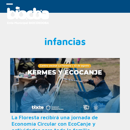
Skip
to
Open
Close
content
mobile
mobile
menu
menu
infancias
La Floresta recibirá una jornada de
Economía Circular con EcoCanje y