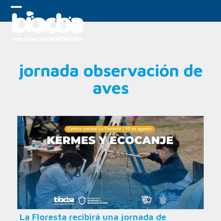
Skip
to
Open
Close
content
mobile
mobile
menu
menu
jornada observación de
aves
La Floresta recibirá una jornada de