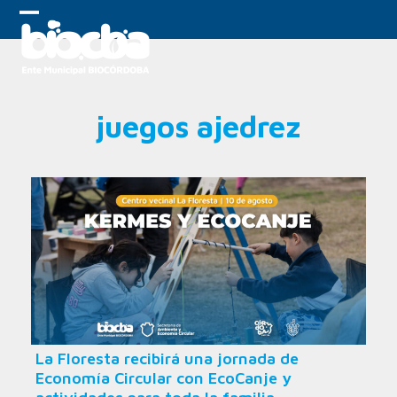
Skip
to
Open
Close
content
mobile
mobile
menu
menu
juegos ajedrez
La Floresta recibirá una jornada de
Economía Circular con EcoCanje y