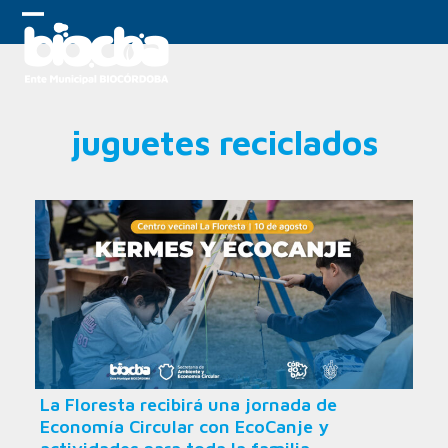
Skip
to
Open
Close
content
mobile
mobile
menu
menu
juguetes reciclados
La Floresta recibirá una jornada de
Economía Circular con EcoCanje y