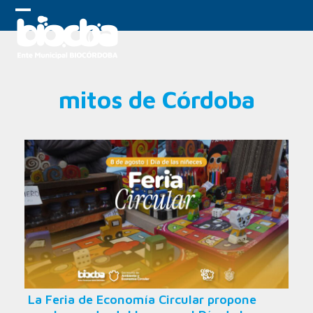
Skip
to
Open
Close
content
mobile
mobile
menu
menu
mitos de Córdoba
La Feria de Economía Circular propone