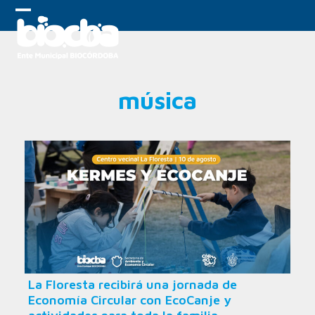
Skip
to
Open
Close
content
mobile
mobile
menu
menu
música
La Floresta recibirá una jornada de
Economía Circular con EcoCanje y