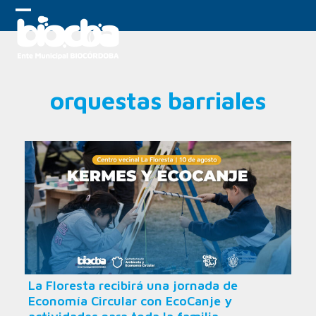
Skip
to
Open
Close
content
mobile
mobile
menu
menu
orquestas barriales
La Floresta recibirá una jornada de
Economía Circular con EcoCanje y