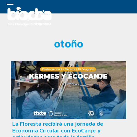
Skip
to
Open
Close
content
mobile
mobile
menu
menu
otoño
La Floresta recibirá una jornada de
Economía Circular con EcoCanje y