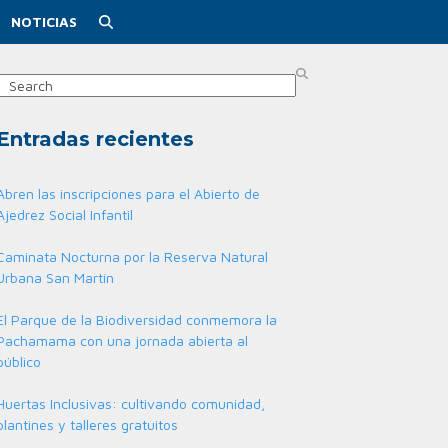
NOTICIAS
Search
Entradas recientes
Abren las inscripciones para el Abierto de
Ajedrez Social Infantil
Caminata Nocturna por la Reserva Natural
Urbana San Martín
El Parque de la Biodiversidad conmemora la
Pachamama con una jornada abierta al
público
Huertas Inclusivas: cultivando comunidad,
plantines y talleres gratuitos