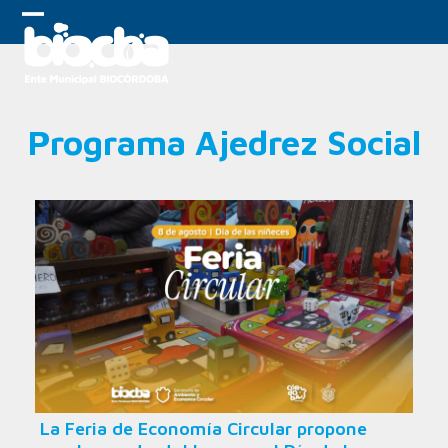
Skip
to
Open
Close
content
mobile
mobile
menu
menu
Programa Ajedrez Social
La Feria de Economía Circular propone