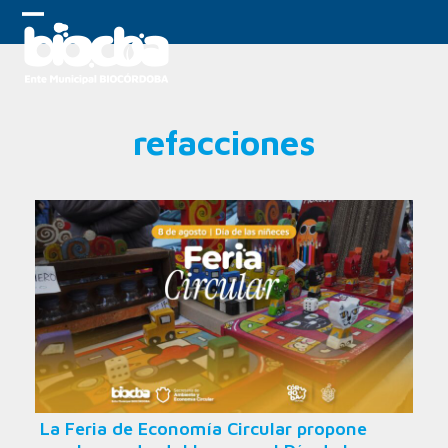
Skip
to
Open
Close
content
mobile
mobile
menu
menu
refacciones
La Feria de Economía Circular propone