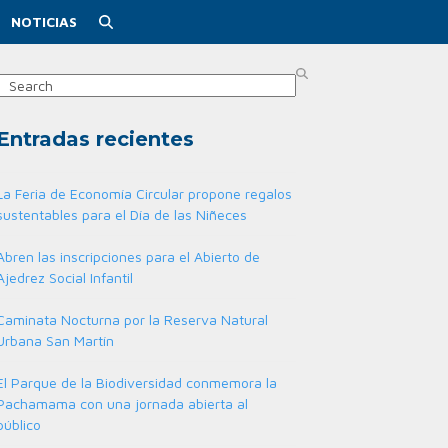
NOTICIAS
Search
Entradas recientes
La Feria de Economía Circular propone regalos
sustentables para el Día de las Niñeces
Abren las inscripciones para el Abierto de
Ajedrez Social Infantil
Caminata Nocturna por la Reserva Natural
Urbana San Martín
El Parque de la Biodiversidad conmemora la
Pachamama con una jornada abierta al
público