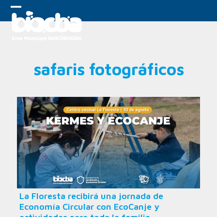
Skip
to
Open
Close
content
mobile
mobile
menu
menu
safaris fotográficos
La Floresta recibirá una jornada de
Economía Circular con EcoCanje y