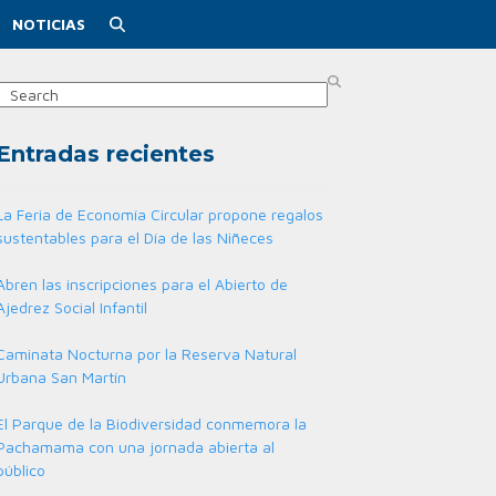
NOTICIAS
Search
Entradas recientes
La Feria de Economía Circular propone regalos
sustentables para el Día de las Niñeces
Abren las inscripciones para el Abierto de
Ajedrez Social Infantil
Caminata Nocturna por la Reserva Natural
Urbana San Martín
El Parque de la Biodiversidad conmemora la
Pachamama con una jornada abierta al
público