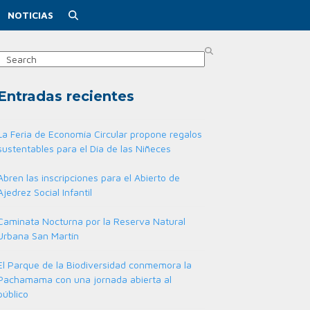
NOTICIAS
Search
Entradas recientes
La Feria de Economía Circular propone regalos
sustentables para el Día de las Niñeces
Abren las inscripciones para el Abierto de
Ajedrez Social Infantil
Caminata Nocturna por la Reserva Natural
Urbana San Martín
El Parque de la Biodiversidad conmemora la
Pachamama con una jornada abierta al
público