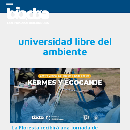
Skip
to
Open
Close
content
mobile
mobile
menu
menu
universidad libre del
ambiente
La Floresta recibirá una jornada de