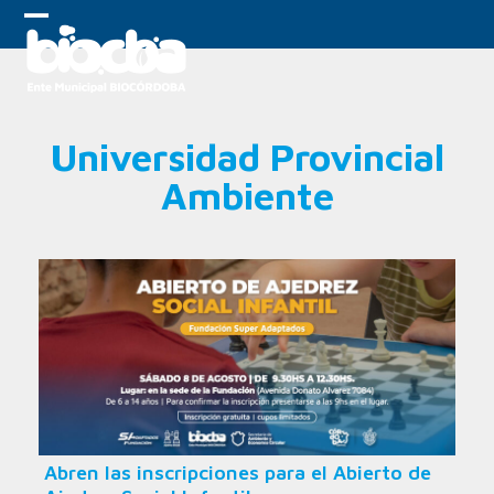
Skip
to
Open
Close
content
mobile
mobile
menu
menu
Universidad Provincial
Ambiente
Abren las inscripciones para el Abierto de