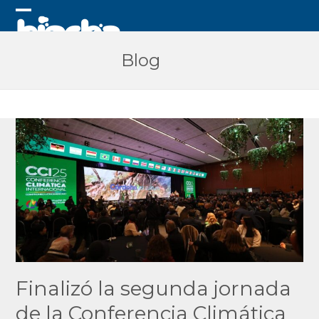
Skip
to
Open
Close
content
mobile
mobile
Blog
menu
menu
Finalizó la segunda jornada
de la Conferencia Climática