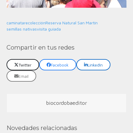
caminata
recolección
Reserva Natural San Martín
semillas nativas
visita guiada
Compartir en tus redes
Twitter
Facebook
LinkedIn
Email
biocordobaeditor
Novedades relacionadas