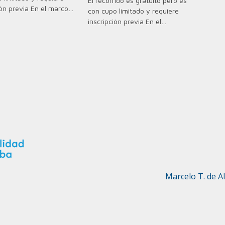
El recorrido es gratuito pero es
ión previa En el marco…
con cupo limitado y requiere
inscripción previa En el…
Marcelo T. de A