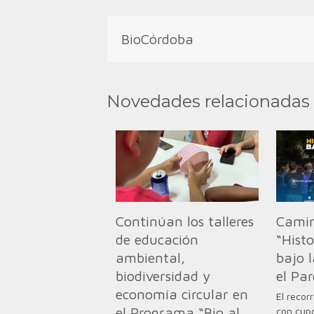
BioCórdoba
Novedades relacionadas
Continúan los talleres
Camin
de educación
“Hist
ambiental,
bajo l
biodiversidad y
el Pa
economía circular en
El recor
el Programa “Bio al
con cupo