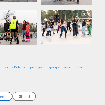
Servicios Públicos
deporte
jóvenes
parque sarmiento
skate
kedIn
Email