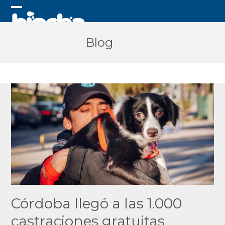
Skip
to
Open
Close
content
mobile
mobile
Blog
menu
menu
Córdoba llegó a las 1.000
castraciones gratuitas