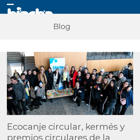
Skip
to
Open
Close
content
mobile
mobile
Blog
menu
menu
Ecocanje circular, kermés y
premios circulares de la