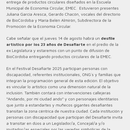
entrega de productos circulares diseñados en la Escuela
Municipal de Economía Circular, EMEC. Estuvieron presentes
Juliana García Aresca, Gerardo Chacón, vocales del directorio
de BioCórdoba y María Belén Almirón, Subdirectora de la
Promoción de la Economía Circular.
Cabe señalar que el jueves 14 de agosto habrá un
desfile
artístico por los 23 años de Desafiarte
en el predio de la
ex Legislatura y estaremos con un punto de difusión de
BioCórdoba entregando productos circulares de la EMEC.
En el Festival Desafiarte 2025 participan personas con
discapacidad, referentes institucionales, ONG´s y familias que
integran la programación general de esta edición. El objetivo
es vincular lo artístico como una dimensión natural de la
inclusión. También contará con intervenciones callejeras
“Andando, por mi ciudad ando” y con personajes identitarios
que junto a estandartes y muñecos gigantes desafiantes
transitan la zona céntrica de nuestra ciudad. Cada institución y
personas con discapacidad que participan del Desafiarte invita
a transitar en dúos a un Legislador/a, Concejal/a y/o
invitados/as especiales por las veredas simbólicas de la