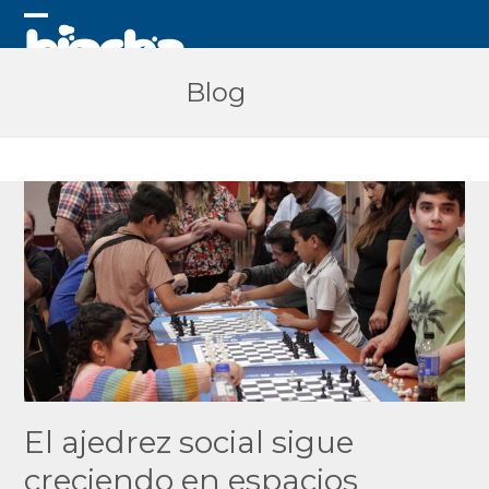
Skip
to
Open
Close
content
mobile
mobile
Blog
menu
menu
El ajedrez social sigue
creciendo en espacios